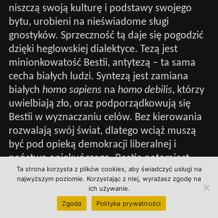
niszczą swoją kulturę i podstawy swojego
bytu, urobieni na nieświadome sługi
gnostyków. Sprzeczność tą daje się pogodzić
dzięki heglowskiej dialektyce. Tezą jest
minionkowatość Bestii, antytezą – ta sama
cecha białych ludzi. Syntezą jest zamiana
białych
homo sapiens
na
homo debilis
, którzy
uwielbiają zło, oraz podporządkowują się
Bestii w wyznaczaniu celów. Bez kierowania
rozwalają swój świat, dlatego wciąż muszą
być pod opieką demokracji liberalnej i
państwa opiekuńczego. Bestia natomiast
Ta strona korzysta z plików cookies, aby świadczyć usługi na
sama jest sługą diabła, bo w niego wierzy.
najwyższym poziomie. Korzystając z niej, wyrażasz zgodę na
Ludzie, wykazujący myślenie talmudyczne
ich używanie.
często postępują w ten sposób, że swoje
Zgoda
Polityka prywatności
własne grzechy przekazują swoim ofiarom