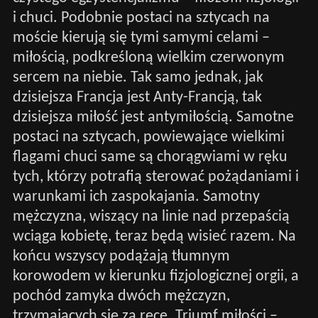
i chuci. Podobnie postaci na sztycach na
moście kierują się tymi samymi celami –
miłością, podkreśloną wielkim czerwonym
sercem na niebie. Tak samo jednak, jak
dzisiejsza Francja jest Anty-Francją, tak
dzisiejsza miłość jest antymiłością. Samotne
postaci na sztycach, powiewające wielkimi
flagami chuci same są chorągwiami w ręku
tych, którzy potrafią sterować pożądaniami i
warunkami ich zaspokajania. Samotny
mężczyzna, wiszący na linie nad przepaścią
wciąga kobietę, teraz będą wisieć razem. Na
końcu wszyscy podążają tłumnym
korowodem w kierunku fizjologicznej orgii, a
pochód zamyka dwóch mężczyzn,
trzymających się za ręce. Triumf miłości –