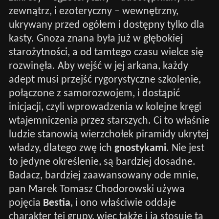
zewnątrz, i ezoteryczny – wewnętrzny,
ukrywany przed ogółem i dostępny tylko dla
kasty. Gnoza znana była już w głębokiej
starożytności, a od tamtego czasu wielce się
rozwinęła. Aby wejść w jej arkana, każdy
adept musi przejść rygorystyczne szkolenie,
połączone z samorozwojem, i dostąpić
inicjacji, czyli wprowadzenia w kolejne kręgi
wtajemniczenia przez starszych. Ci to właśnie
ludzie stanowią wierzchołek piramidy ukrytej
władzy, dlatego zwę ich
gnostykami
. Nie jest
to jedyne określenie, są bardziej dosadne.
Badacz, bardziej zaawansowany ode mnie,
pan Marek Tomasz Chodorowski używa
pojęcia
Bestia
, i ono właściwie oddaje
charakter tej grupy, więc także i ja stosuję tą