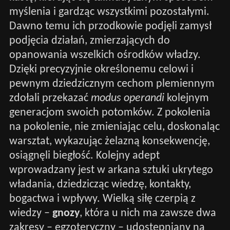
myślenia i gardząc wszystkimi pozostałymi.
Dawno temu ich przodkowie podjęli zamysł
podjęcia działań, zmierzających do
opanowania wszelkich ośrodków władzy.
Dzięki precyzyjnie określonemu celowi i
pewnym dziedzicznym cechom plemiennym
zdołali przekazać
modus operandi
kolejnym
generacjom swoich potomków. Z pokolenia
na pokolenie, nie zmieniając celu, doskonaląc
warsztat, wykazując żelazną konsekwencję,
osiągnęli biegłość. Kolejny adept
wprowadzany jest w arkana sztuki ukrytego
władania, dziedzicząc wiedzę, kontakty,
bogactwa i wpływy. Wielką siłę czerpią z
wiedzy –
gnozy
, która u nich ma zawsze dwa
zakresy – egzoteryczny – udostępniany na