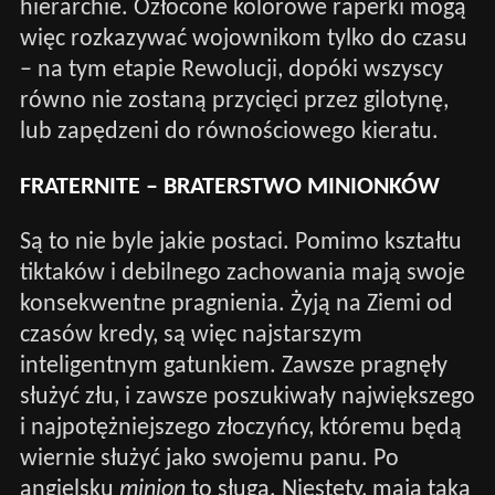
hierarchie. Ozłocone kolorowe raperki mogą
więc rozkazywać wojownikom tylko do czasu
– na tym etapie Rewolucji, dopóki wszyscy
równo nie zostaną przycięci przez gilotynę,
lub zapędzeni do równościowego kieratu.
FRATERNITE – BRATERSTWO MINIONKÓW
Są to nie byle jakie postaci. Pomimo kształtu
tiktaków i debilnego zachowania mają swoje
konsekwentne pragnienia. Żyją na Ziemi od
czasów kredy, są więc najstarszym
inteligentnym gatunkiem. Zawsze pragnęły
służyć złu, i zawsze poszukiwały największego
i najpotężniejszego złoczyńcy, któremu będą
wiernie służyć jako swojemu panu. Po
angielsku
minion
to sługa. Niestety, mają taką