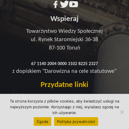
Wspieraj
Towarzystwo Wiedzy Społecznej
ul. Rynek Staromiejski 36-38
87-100 Toruń
67 1140 2004 0000 3102 8225 2327
z dopiskiem "Darowizna na cele statutowe"
Przydatne linki
Redakcja
Ta strona korzysta z plików cookies, aby świadczyć usługi na
Strefa wsparcia
najwyższym poziomie. Korzystając z niej, wyrażasz zgodę na
Polityka prywatności
ich używanie.
kontakt@wtowarzystwie.pl
Zgoda
Polityka prywatności