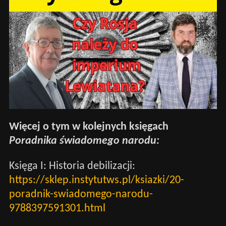
Więcej o tym w kolejnych księgach
Poradnika świadomego narodu:
Księga I: Historia debilizacji:
https://sklep.instytutws.pl/ksiazki/20-
poradnik-swiadomego-narodu-
9788397591301.html