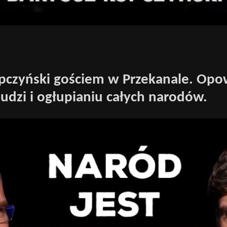
pczyński gościem w Przekanale. Opo
 ludzi i ogłupianiu całych narodów.