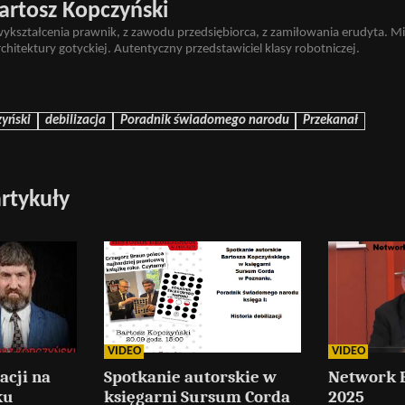
artosz Kopczyński
wykształcenia prawnik, z zawodu przedsiębiorca, z zamiłowania erudyta. M
architektury gotyckiej. Autentyczny przedstawiciel klasy robotniczej.
zyński
debilizacja
Poradnik świadomego narodu
Przekanał
rtykuły
VIDEO
VIDEO
acji na
Spotkanie autorskie w
Network 
ku
księgarni Sursum Corda
2025