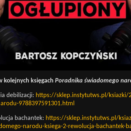
w kolejnych księgach
Poradnika świadomego nar
ia debilizacji:
https://sklep.instytutws.pl/ksiazki
arodu-9788397591301.html
olucja bachantek:
https://sklep.instytutws.pl/ksia
domego-narodu-ksiega-2-rewolucja-bachantek-ba