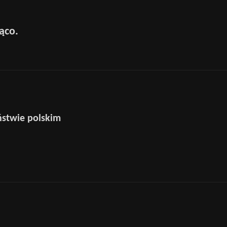
żąco.
ństwie polskim