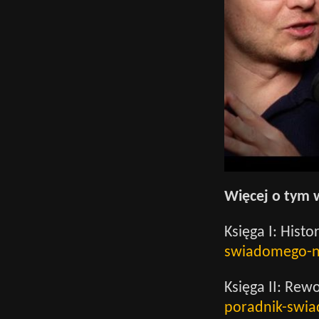
Więcej o tym 
Księga I: Histor
swiadomego-n
Księga II: Rew
poradnik-swia