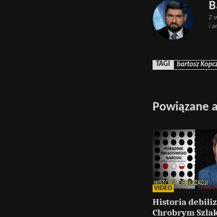
B
Z 
i 
TAGI
bartosz Kopc
Powiązane a
VIDEO
Historia debiliz
Chrobrym Szla