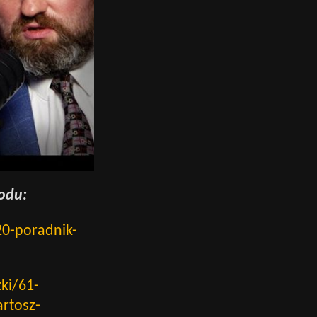
odu:
/20-poradnik-
zki/61-
rtosz-