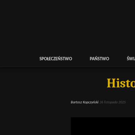
SPOŁECZEŃSTWO
PAŃSTWO
ŚWI
Hist
Bartosz Kopczyński
26 listopada 2025