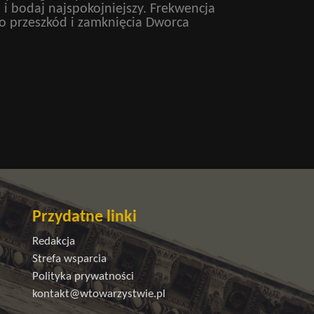
 i bodaj najspokojniejszy. Frekwencja
mo przeszkód i zamknięcia Dworca
Przydatne linki
Redakcja
Strefa wsparcia
Polityka prywatności
kontakt@wtowarzystwie.pl