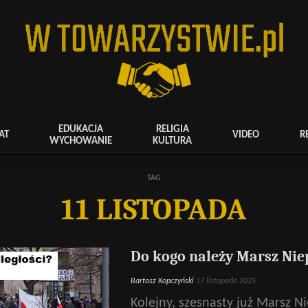
EDUKACJA
RELIGIA
AT
VIDEO
R
WYCHOWANIE
KULTURA
TAG
11 LISTOPADA
Do kogo należy Marsz Nie
Bartosz Kopczyński
17 listopada 2025
Kolejny, szesnasty już Marsz N