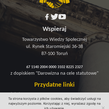
Wspieraj
Towarzystwo Wiedzy Społecznej
ul. Rynek Staromiejski 36-38
87-100 Toruń
67 1140 2004 0000 3102 8225 2327
z dopiskiem "Darowizna na cele statutowe"
Przydatne linki
Redakcja
Ta strona korzysta z plików cookies, aby świadczyć usługi na
Strefa wsparcia
najwyższym poziomie. Korzystając z niej, wyrażasz zgodę na
Polityka prywatności
ich używanie.