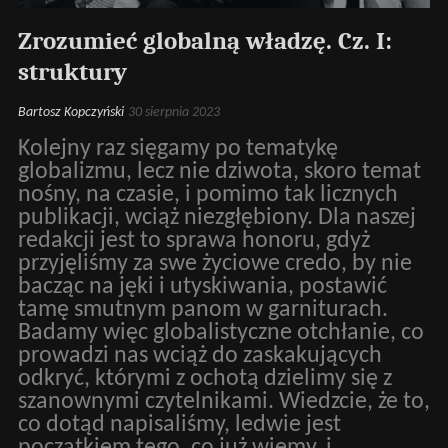
Zrozumieć globalną władzę. Cz. I:
struktury
Bartosz Kopczyński
30 sierpnia 2023
Kolejny raz sięgamy po tematykę
globalizmu, lecz nie dziwota, skoro temat
nośny, na czasie, i pomimo tak licznych
publikacji, wciąż niezgłębiony. Dla naszej
redakcji jest to sprawa honoru, gdyż
przyjęliśmy za swe życiowe credo, by nie
bacząc na jęki i utyskiwania, postawić
tamę smutnym panom w garniturach.
Badamy więc globalistyczne otchłanie, co
prowadzi nas wciąż do zaskakujących
odkryć, którymi z ochotą dzielimy się z
szanownymi czytelnikami. Wiedzcie, że to,
co dotąd napisaliśmy, ledwie jest
początkiem tego, co już wiemy, i