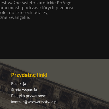
jest ważne święto katolickie Bożego
cami miast, podczas których przenosi
lei do czterech ołtarzy,
czne Ewangelie.
Przydatne linki
Redakcja
Strefa wsparcia
Polityka prywatności
kontakt@wtowarzystwie.pl