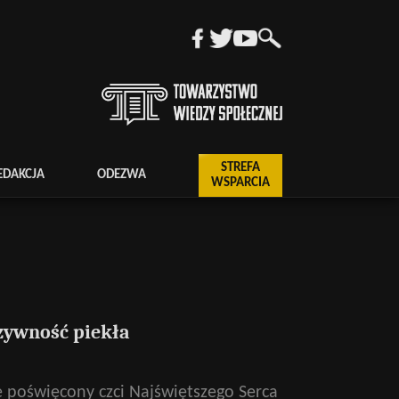
STREFA
EDAKCJA
ODEZWA
WSPARCIA
uzywność piekła
e poświęcony czci Najświętszego Serca