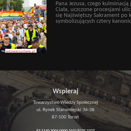
Pana Jezusa, czego kulminacją 
Ciała, uczczone procesjami uli
się Najświętszy Sakrament po ko
symbolizujących cztery kanoni
Wspieraj
Towarzystwo Wiedzy Społecznej
ul. Rynek Staromiejski 36-38
87-100 Toruń
67 1140 2004 0000 3102 8225 2327