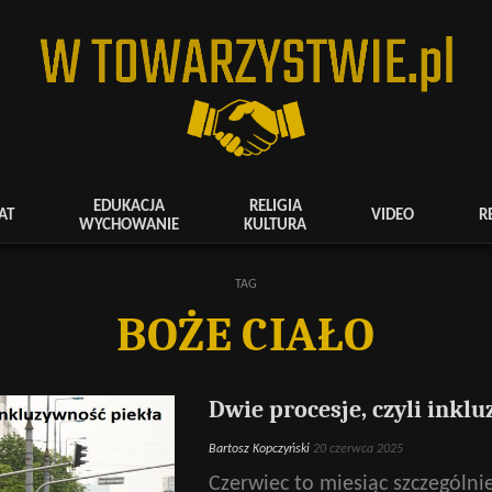
EDUKACJA
RELIGIA
AT
VIDEO
R
WYCHOWANIE
KULTURA
TAG
BOŻE CIAŁO
Dwie procesje, czyli inkl
Bartosz Kopczyński
20 czerwca 2025
Czerwiec to miesiąc szczególni