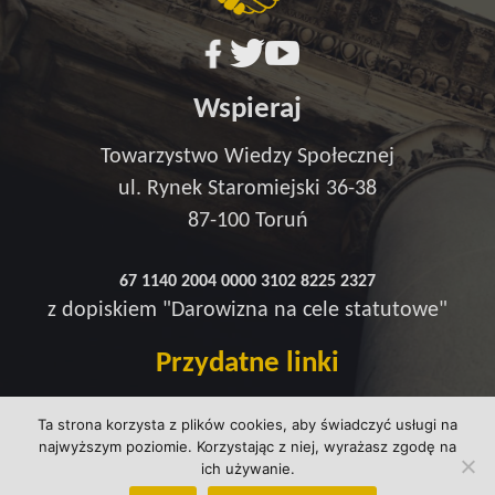
Wspieraj
Towarzystwo Wiedzy Społecznej
ul. Rynek Staromiejski 36-38
87-100 Toruń
67 1140 2004 0000 3102 8225 2327
z dopiskiem "Darowizna na cele statutowe"
Przydatne linki
Redakcja
Ta strona korzysta z plików cookies, aby świadczyć usługi na
Strefa wsparcia
najwyższym poziomie. Korzystając z niej, wyrażasz zgodę na
Polityka prywatności
ich używanie.