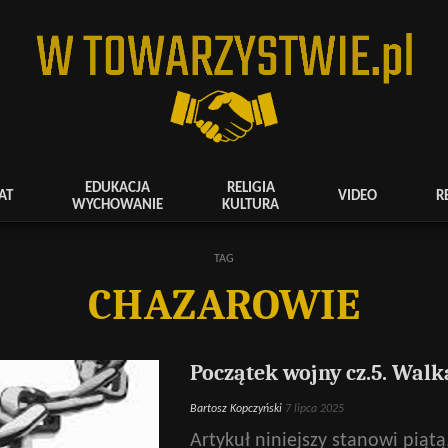
EDUKACJA
RELIGIA
AT
VIDEO
R
WYCHOWANIE
KULTURA
TAG
CHAZAROWIE
Początek wojny cz.5. Wal
Bartosz Kopczyński
7 lipca 2025
Artykuł niniejszy stanowi piątą