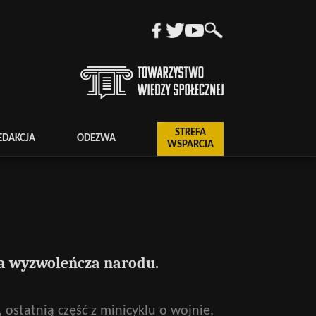
STREFA
EDAKCJA
ODEZWA
WSPARCIA
ka wyzwoleńcza narodu.
, ostatnią część z minicyklu o wojnie,