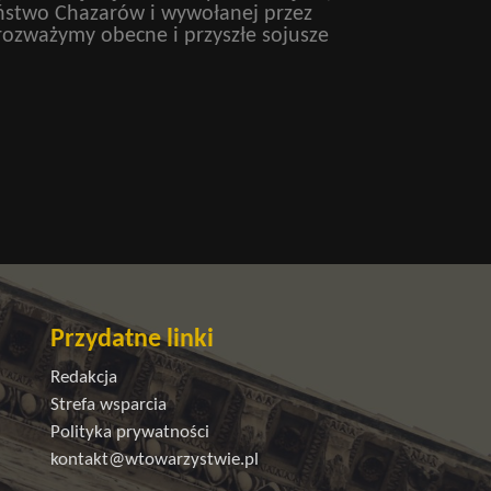
stwo Chazarów i wywołanej przez
rozważymy obecne i przyszłe sojusze
Przydatne linki
Redakcja
Strefa wsparcia
Polityka prywatności
kontakt@wtowarzystwie.pl