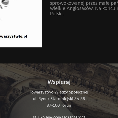
sprowokowanej przez małe pań
wielkie Anglosasów. Na końcu 
Polski.
Wspieraj
Towarzystwo Wiedzy Społecznej
ul. Rynek Staromiejski 36-38
87-100 Toruń
67 1140 2004 0000 3102 8225 2327