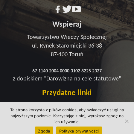
Wspieraj
Towarzystwo Wiedzy Społecznej
ul. Rynek Staromiejski 36-38
87-100 Toruń
67 1140 2004 0000 3102 8225 2327
z dopiskiem "Darowizna na cele statutowe"
Przydatne linki
Redakcja
Ta strona korzysta z plików cookies, aby świadczyć usługi na
Strefa wsparcia
najwyższym poziomie. Korzystając z niej, wyrażasz zgodę na
Polityka prywatności
ich używanie.
kontakt@wtowarzystwie.pl
Zgoda
Polityka prywatności