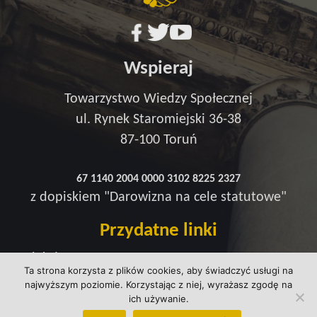
Wspieraj
Towarzystwo Wiedzy Społecznej
ul. Rynek Staromiejski 36-38
87-100 Toruń
67 1140 2004 0000 3102 8225 2327
z dopiskiem "Darowizna na cele statutowe"
Przydatne linki
Redakcja
Ta strona korzysta z plików cookies, aby świadczyć usługi na
Strefa wsparcia
najwyższym poziomie. Korzystając z niej, wyrażasz zgodę na
Polityka prywatności
ich używanie.