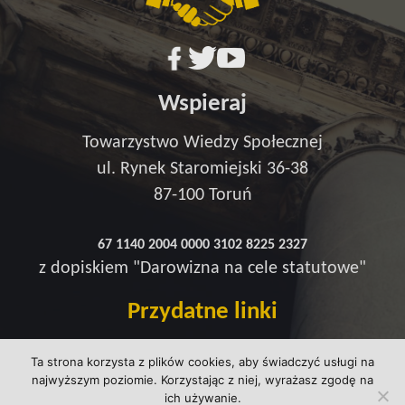
Wspieraj
Towarzystwo Wiedzy Społecznej
ul. Rynek Staromiejski 36-38
87-100 Toruń
67 1140 2004 0000 3102 8225 2327
z dopiskiem "Darowizna na cele statutowe"
Przydatne linki
Redakcja
Ta strona korzysta z plików cookies, aby świadczyć usługi na
Strefa wsparcia
najwyższym poziomie. Korzystając z niej, wyrażasz zgodę na
Polityka prywatności
ich używanie.