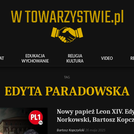
EDUKACJA
RELIGIA
AT
VIDEO
R
WYCHOWANIE
KULTURA
TAG
EDYTA PARADOWSKA
Nowy papież Leon XIV. Ed
Norkowski, Bartosz Kopc
Bartosz Kopczyński
26 maja 2025