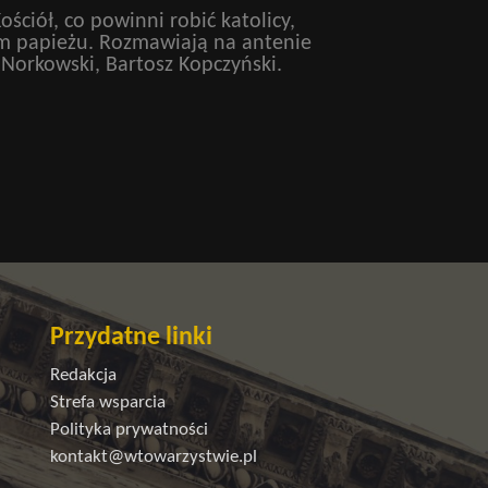
ściół, co powinni robić katolicy,
m papieżu. Rozmawiają na antenie
 Norkowski, Bartosz Kopczyński.
Przydatne linki
Redakcja
Strefa wsparcia
Polityka prywatności
kontakt@wtowarzystwie.pl