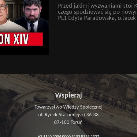
Przed jakimi wyzwaniami stoi Ko
czego spodziewać się po nowy
PL1 Edyta Paradowska, o.Jacek
Wspieraj
Towarzystwo Wiedzy Społecznej
ul. Rynek Staromiejski 36-38
87-100 Toruń
67 1140 2004 0000 3102 8225 2327