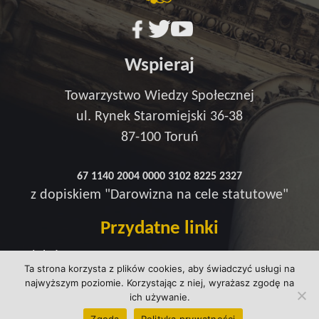
Wspieraj
Towarzystwo Wiedzy Społecznej
ul. Rynek Staromiejski 36-38
87-100 Toruń
67 1140 2004 0000 3102 8225 2327
z dopiskiem "Darowizna na cele statutowe"
Przydatne linki
Redakcja
Ta strona korzysta z plików cookies, aby świadczyć usługi na
Strefa wsparcia
najwyższym poziomie. Korzystając z niej, wyrażasz zgodę na
Polityka prywatności
ich używanie.
kontakt@wtowarzystwie.pl
Zgoda
Polityka prywatności