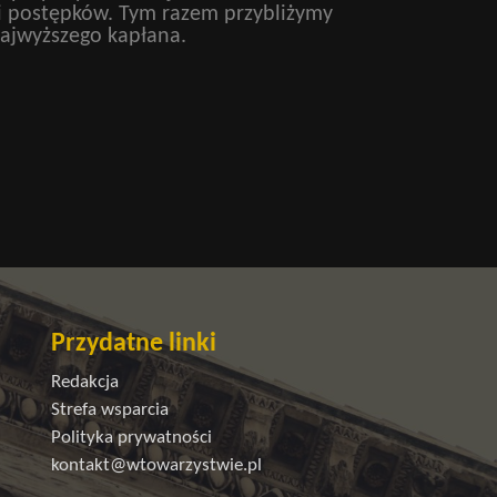
i postępków. Tym razem przybliżymy
najwyższego kapłana.
Przydatne linki
Redakcja
Strefa wsparcia
Polityka prywatności
kontakt@wtowarzystwie.pl