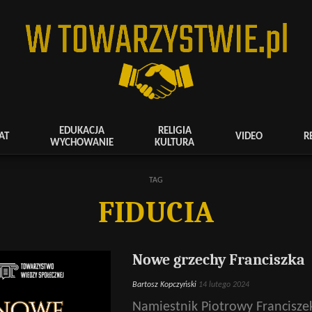
EDUKACJA
RELIGIA
AT
VIDEO
R
WYCHOWANIE
KULTURA
TAG
FIDUCIA
Nowe grzechy Franciszka
Bartosz Kopczyński
14 lutego 2024
Namiestnik Piotrowy Franciszek