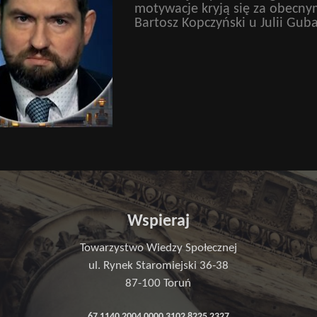
motywacje kryją się za obecny
Bartosz Kopczyński u Julii Guba
Wspieraj
Towarzystwo Wiedzy Społecznej
ul. Rynek Staromiejski 36-38
87-100 Toruń
67 1140 2004 0000 3102 8225 2327