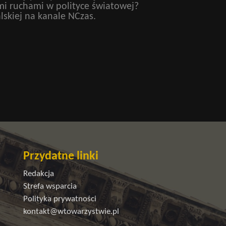
mi ruchami w polityce światowej?
lskiej na kanale NCzas.
Przydatne linki
Redakcja
Strefa wsparcia
Polityka prywatności
kontakt@wtowarzystwie.pl