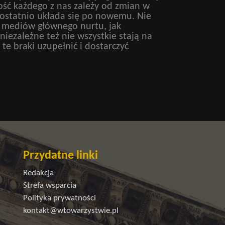
łość każdego z nas zależy od zmian w
 ostatnio układa się po nowemu. Nie
z mediów głównego nurtu, jak
iezależne też nie wszystkie stają na
te braki uzupełnić i dostarczyć
Przydatne linki
Redakcja
Strefa wsparcia
Polityka prywatności
kontakt@wtowarzystwie.pl