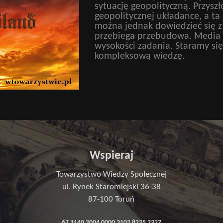
sytuację geopolityczną. Przysz
geopolitycznej układance, a ta
można jednak dowiedzieć się 
przebiega przebudowa. Media n
wysokości zadania. Staramy się 
kompleksową wiedzę.
Wspieraj
Towarzystwo Wiedzy Społecznej
ul. Rynek Staromiejski 36-38
87-100 Toruń
67 1140 2004 0000 3102 8225 2327