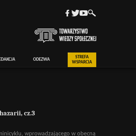
STREFA
EDAKCJA
ODEZWA
WSPARCIA
azarii, cz.3
 minicyklu, wprowadzającego w obecną