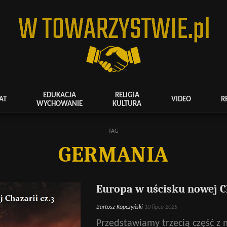
EDUKACJA
RELIGIA
AT
VIDEO
R
WYCHOWANIE
KULTURA
TAG
GERMANIA
Europa w uścisku nowej Ch
Bartosz Kopczyński
10 lipca 2025
Przedstawiamy trzecią część z