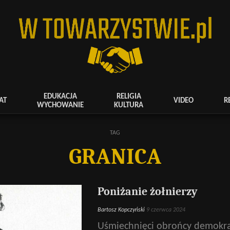
EDUKACJA
RELIGIA
AT
VIDEO
R
WYCHOWANIE
KULTURA
TAG
GRANICA
Poniżanie żołnierzy
Bartosz Kopczyński
9 czerwca 2024
Uśmiechnięci obrońcy demokrac