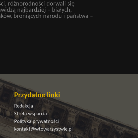
ci, różnorodności dorwali się
widzą najbardziej – białych,
laków, broniących narodu i państwa –
Przydatne linki
Redakcja
Strefa wsparcia
Polityka prywatności
kontakt@wtowarzystwie.pl