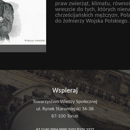
praw zwierząt, klimatu, równoś
wreszcie do tych, których niena
chrześcijańskich mężczyzn, Po
do żołnierzy Wojska Polskiego.
Wspieraj
Towarzystwo Wiedzy Społecznej
ul. Rynek Staromiejski 36-38
87-100 Toruń
67 1140 2004 0000 3102 8225 2327