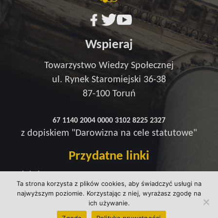
Wspieraj
Towarzystwo Wiedzy Społecznej
ul. Rynek Staromiejski 36-38
87-100 Toruń
67 1140 2004 0000 3102 8225 2327
z dopiskiem "Darowizna na cele statutowe"
Przydatne linki
Redakcja
Ta strona korzysta z plików cookies, aby świadczyć usługi na
Strefa wsparcia
najwyższym poziomie. Korzystając z niej, wyrażasz zgodę na
Polityka prywatności
ich używanie.
kontakt@wtowarzystwie.pl
Zgoda
Polityka prywatności