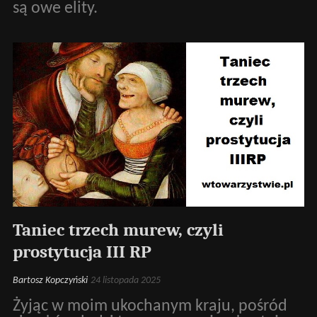
są owe elity.
Taniec trzech murew, czyli
prostytucja III RP
Bartosz Kopczyński
24 listopada 2025
Żyjąc w moim ukochanym kraju, pośród