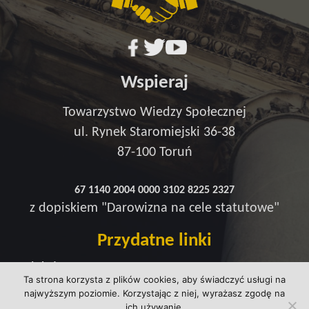
Wspieraj
Towarzystwo Wiedzy Społecznej
ul. Rynek Staromiejski 36-38
87-100 Toruń
67 1140 2004 0000 3102 8225 2327
z dopiskiem "Darowizna na cele statutowe"
Przydatne linki
Redakcja
Ta strona korzysta z plików cookies, aby świadczyć usługi na
Strefa wsparcia
najwyższym poziomie. Korzystając z niej, wyrażasz zgodę na
Polityka prywatności
ich używanie.