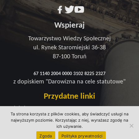
Wspieraj
Towarzystwo Wiedzy Społecznej
ul. Rynek Staromiejski 36-38
87-100 Toruń
67 1140 2004 0000 3102 8225 2327
z dopiskiem "Darowizna na cele statutowe"
Przydatne linki
Redakcja
Ta strona korzysta z plików cookies, aby świadczyć usługi na
Strefa wsparcia
najwyższym poziomie. Korzystając z niej, wyrażasz zgodę na
Polityka prywatności
ich używanie.
kontakt@wtowarzystwie.pl
Zgoda
Polityka prywatności