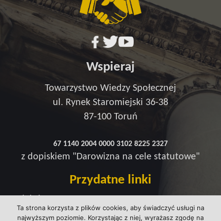
Wspieraj
Towarzystwo Wiedzy Społecznej
ul. Rynek Staromiejski 36-38
87-100 Toruń
67 1140 2004 0000 3102 8225 2327
z dopiskiem "Darowizna na cele statutowe"
Przydatne linki
Redakcja
Ta strona korzysta z plików cookies, aby świadczyć usługi na
Strefa wsparcia
najwyższym poziomie. Korzystając z niej, wyrażasz zgodę na