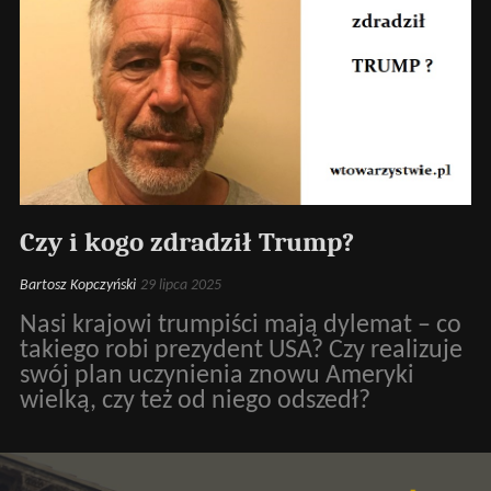
Czy i kogo zdradził Trump?
Bartosz Kopczyński
29 lipca 2025
Nasi krajowi trumpiści mają dylemat – co
takiego robi prezydent USA? Czy realizuje
swój plan uczynienia znowu Ameryki
wielką, czy też od niego odszedł?