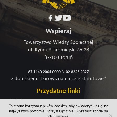
Wspieraj
Towarzystwo Wiedzy Społecznej
ul. Rynek Staromiejski 36-38
87-100 Toruń
67 1140 2004 0000 3102 8225 2327
z dopiskiem "Darowizna na cele statutowe"
Przydatne linki
Redakcja
Ta strona korzysta z plików cookies, aby świadczyć usługi na
Strefa wsparcia
najwyższym poziomie. Korzystając z niej, wyrażasz zgodę na
Polityka prywatności
ich używanie.