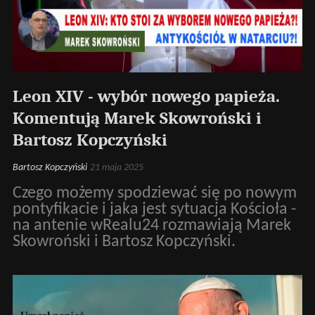
Leon XIV - wybór nowego papieża.
Komentują Marek Skowroński i
Bartosz Kopczyński
Bartosz Kopczyński
21 maja 2025
Czego możemy spodziewać się po nowym
pontyfikacie i jaka jest sytuacja Kościoła -
na antenie wRealu24 rozmawiają Marek
Skowroński i Bartosz Kopczyński.