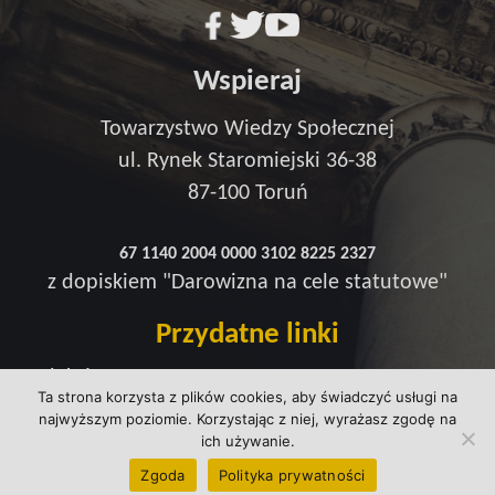
Wspieraj
Towarzystwo Wiedzy Społecznej
ul. Rynek Staromiejski 36-38
87-100 Toruń
67 1140 2004 0000 3102 8225 2327
z dopiskiem "Darowizna na cele statutowe"
Przydatne linki
Redakcja
Ta strona korzysta z plików cookies, aby świadczyć usługi na
Strefa wsparcia
najwyższym poziomie. Korzystając z niej, wyrażasz zgodę na
Polityka prywatności
ich używanie.
kontakt@wtowarzystwie.pl
Zgoda
Polityka prywatności