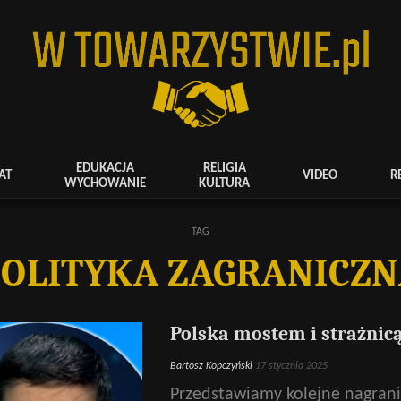
EDUKACJA
RELIGIA
AT
VIDEO
R
WYCHOWANIE
KULTURA
TAG
OLITYKA ZAGRANICZ
Polska mostem i strażnicą
Bartosz Kopczyński
17 stycznia 2025
Przedstawiamy kolejne nagrani