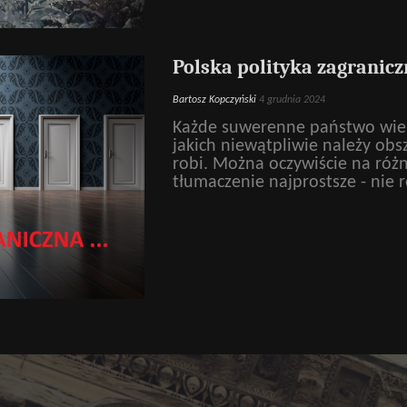
Polska polityka zagraniczn
Bartosz Kopczyński
4 grudnia 2024
Każde suwerenne państwo wiel
jakich niewątpliwie należy obsz
robi. Można oczywiście na różn
tłumaczenie najprostsze - nie r