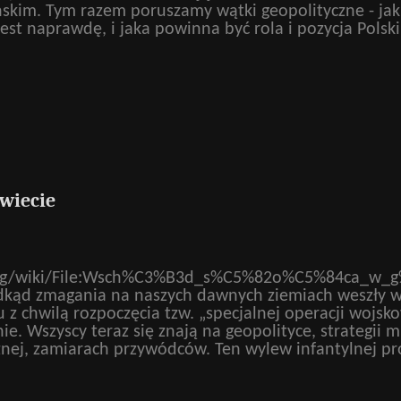
skim. Tym razem poruszamy wątki geopolityczne - jak
jest naprawdę, i jaka powinna być rola i pozycja Polsk
 wiecie
org/wiki/File:Wsch%C3%B3d_s%C5%82o%C5%84ca_w_g
dkąd zmagania na naszych dawnych ziemiach weszły w 
u z chwilą rozpoczęcia tzw. „specjalnej operacji wojskow
. Wszyscy teraz się znają na geopolityce, strategii mi
znej, zamiarach przywódców. Ten wylew infantylnej pr