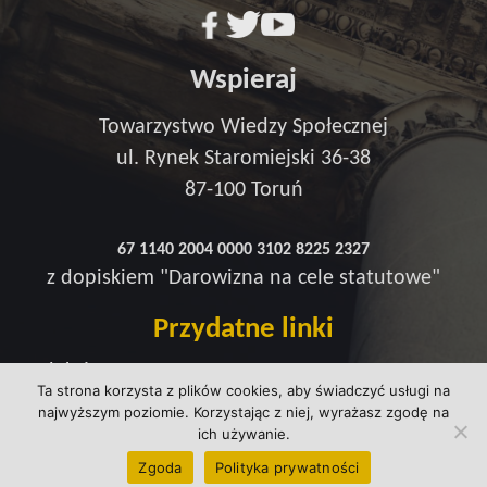
Wspieraj
Towarzystwo Wiedzy Społecznej
ul. Rynek Staromiejski 36-38
87-100 Toruń
67 1140 2004 0000 3102 8225 2327
z dopiskiem "Darowizna na cele statutowe"
Przydatne linki
Redakcja
Ta strona korzysta z plików cookies, aby świadczyć usługi na
Strefa wsparcia
najwyższym poziomie. Korzystając z niej, wyrażasz zgodę na
Polityka prywatności
ich używanie.
kontakt@wtowarzystwie.pl
Zgoda
Polityka prywatności