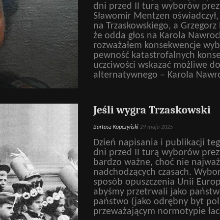
dni przed II turą wyborów prez
Sławomir Mentzen oświadczył,
na Trzaskowskiego, a Grzegorz 
że odda głos na Karola Nawroc
rozważałem konsekwencje wybo
pewność katastrofalnych konse
uczciwości wskazać możliwe d
alternatywnego – Karola Nawr
Jeśli wygra Trzaskowski
Bartosz Kopczyński
29 maja 2025
Dzień napisania i publikacji te
dni przed II turą wyborów prez
bardzo ważne, choć nie najważn
nadchodzących czasach. Wybo
sposób opuszczenia Unii Europe
abyśmy przetrwali jako państw
państwo (jako odrębny byt poli
przeważającym normotypie łac