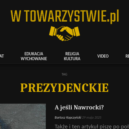
EDUKACJA
RELIGIA
AT
VIDEO
R
WYCHOWANIE
KULTURA
TAG
PREZYDENCKIE
A jeśli Nawrocki?
Bartosz Kopczyński
29 maja 2025
Także i ten artykuł piszę po p