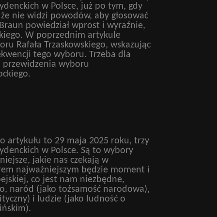
ydenckich w Polsce, już po tym, gdy
 że nie widzi powodów, aby głosować
Braun powiedział wprost i wyraźnie,
kiego. W poprzednim artykule
ru Rafała Trzaskowskiego, wskazując
kwencji tego wyboru. Trzeba dla
o przewidzenia wyboru
ockiego.
go artykułu to 29 maja 2025 roku, trzy
ydenckich w Polsce. Są to wybory
iejsze, jakie nas czekają w
rem najważniejszym będzie moment i
jskiej, co jest nam niezbędne,
o, naród (jako tożsamość narodowa),
tyczny) i ludzie (jako ludność o
ińskim).