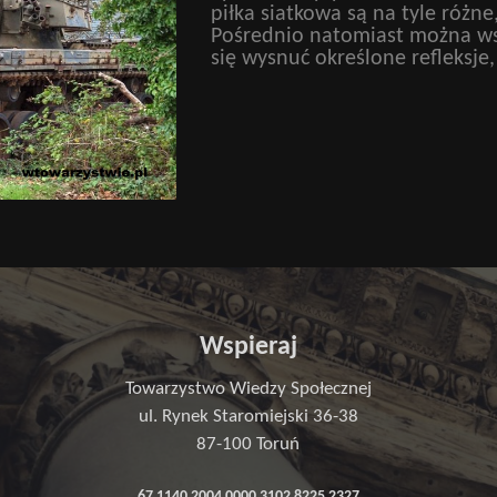
piłka siatkowa są na tyle różne
Pośrednio natomiast można ws
się wysnuć określone refleksje,
Wspieraj
Towarzystwo Wiedzy Społecznej
ul. Rynek Staromiejski 36-38
87-100 Toruń
67 1140 2004 0000 3102 8225 2327