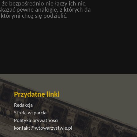
, że bezpośrednio nie łączy ich nic.
kazać pewne analogie, z których da
 którymi chcę się podzielić.
Przydatne linki
Redakcja
Strefa wsparcia
Polityka prywatności
kontakt@wtowarzystwie.pl