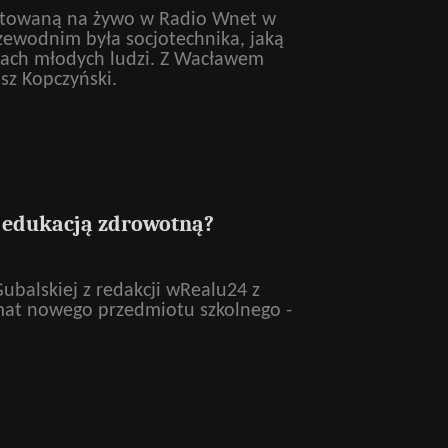
itowaną na żywo w Radio Wnet w
zewodnim była socjotechnika, jaką
słach młodych ludzi. Z Wacławem
sz Kopczyński.
ą edukacją zdrowotną?
ubalskiej z redakcji wRealu24 z
at nowego przedmiotu szkolnego -