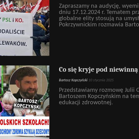
Zapraszamy na audycję, wyem
dniu 17.12.2024 r. Tematem pr
globalne elity stosują na umy
Pokrzywnickim rozmawia Barto
Co się kryje pod niewinn
Bartosz Kopczyński
10 stycznia 2025
Przedstawiamy rozmowę Julii G
Bartoszem Kopczyńskim na tem
edukacji zdrowotnej.