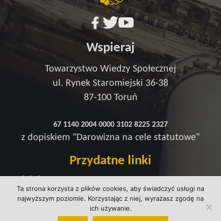
Wspieraj
Towarzystwo Wiedzy Społecznej
ul. Rynek Staromiejski 36-38
87-100 Toruń
67 1140 2004 0000 3102 8225 2327
z dopiskiem "Darowizna na cele statutowe"
Przydatne linki
Redakcja
Ta strona korzysta z plików cookies, aby świadczyć usługi na
Strefa wsparcia
najwyższym poziomie. Korzystając z niej, wyrażasz zgodę na
Polityka prywatności
ich używanie.