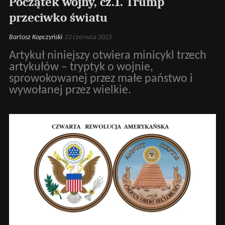
Początek wojny, cz.1. Trump
przeciwko światu
Bartosz Kopczyński
23 czerwca 2025
Artykuł niniejszy otwiera minicykl trzech
artykułów – tryptyk o wojnie,
sprowokowanej przez małe państwo i
wywołanej przez wielkie.