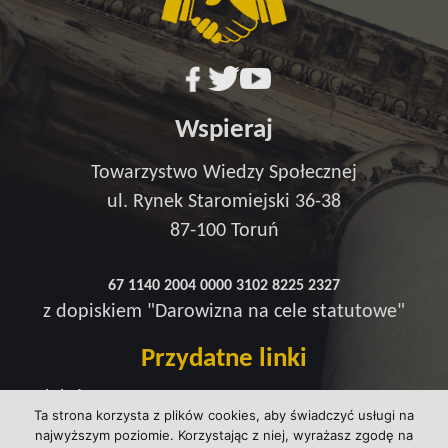
Wspieraj
Towarzystwo Wiedzy Społecznej
ul. Rynek Staromiejski 36-38
87-100 Toruń
67 1140 2004 0000 3102 8225 2327
z dopiskiem "Darowizna na cele statutowe"
Przydatne linki
Redakcja
Ta strona korzysta z plików cookies, aby świadczyć usługi na
Strefa wsparcia
najwyższym poziomie. Korzystając z niej, wyrażasz zgodę na