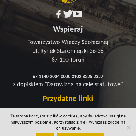
Wspieraj
Towarzystwo Wiedzy Społecznej
ul. Rynek Staromiejski 36-38
87-100 Toruń
67 1140 2004 0000 3102 8225 2327
z dopiskiem "Darowizna na cele statutowe"
Przydatne linki
Redakcja
Ta strona korzysta z plików cookies, aby świadczyć usługi na
Strefa wsparcia
najwyższym poziomie. Korzystając z niej, wyrażasz zgodę na
Polityka prywatności
ich używanie.