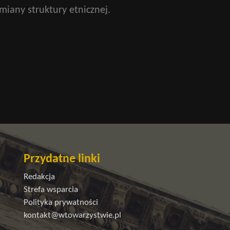
iany struktury etnicznej.
Przydatne linki
Redakcja
Strefa wsparcia
Polityka prywatności
kontakt@wtowarzystwie.pl