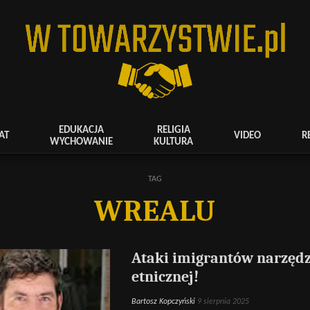
EDUKACJA
RELIGIA
AT
VIDEO
R
WYCHOWANIE
KULTURA
TAG
WREALU
Ataki imigrantów narzęd
etnicznej!
Bartosz Kopczyński
9 sierpnia 2025