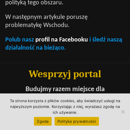
polityką tego obszaru.
W następnym artykule poruszę
problematykę Wschodu.
Polub nasz
profil na Facebooku
i śledź naszą
działalność na bieżąco.
Wesprzyj portal
Budujmy razem miejsce dla
poważnej debaty o społeczeństwie
Ta strona korzysta z plików cookies, aby świadczyć usługi na
i państwie polskim
najwyższym poziomie. Korzystając z niej, wyrażasz zgodę na
ich używanie.
Zgoda
Polityka prywatności
WESPRZYJ