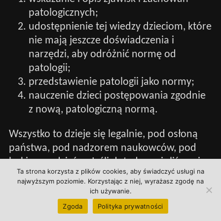
patologicznych;
udostępnienie tej wiedzy dzieciom, które
nie mają jeszcze doświadczenia i
narzędzi, aby odróżnić normę od
patologii;
przedstawienie patologii jako normy;
nauczenie dzieci postępowania zgodnie
z nową, patologiczną normą.
Wszystko to dzieje się legalnie, pod osłoną
państwa, pod nadzorem naukowców, pod
bokiem rodziców. Jeśli dotąd uważaliśmy, że
Ta strona korzysta z plików cookies, aby świadczyć usługi na
mamy za dużo patologii, to przygotujmy się
najwyższym poziomie. Korzystając z niej, wyrażasz zgodę na
na dużo więcej.
ich używanie.
Zgoda
Polityka prywatności
14. Rozwiązanie głównych problemów