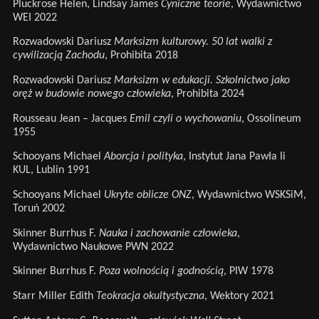
Pluckrose Helen, Lindsay James
Cyniczne teorie
, Wydawnictwo
WEI 2022
Rozwadowski Dariusz
Marksizm kulturowy. 50 lat walki z
cywilizacją Zachodu
, Prohibita 2018
Rozwadowski Dariusz
Marksizm w edukacji. Szkolnictwo jako
oręż w budowie nowego człowieka
, Prohibita 2024
Rousseau Jean – Jacques
Emil czyli o wychowaniu
, Ossolineum
1955
Schooyans Michael
Aborcja i polityka
, Instytut Jana Pawła Ii
KUL, Lublin 1991
Schooyans Michael
Ukryte oblicze ONZ
, Wydawnictwo WSKSiM,
Toruń 2002
Skinner Burrhus F.
Nauka i zachowanie człowieka
,
Wydawnictwo Naukowe PWN 2022
Skinner Burrhus F.
Poza wolnością i godnością
, PIW 1978
Starr Miller Edith
Teokracja okultystyczna
, Wektory 2021