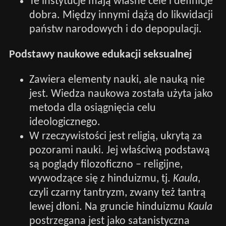
Te instytucje mają własne cele i definicje
dobra. Między innymi dążą do likwidacji
państw narodowych i do depopulacji.
Podstawy naukowe edukacji seksualnej
Zawiera elementy nauki, ale nauką nie
jest. Wiedza naukowa została użyta jako
metoda dla osiągnięcia celu
ideologicznego.
W rzeczywistości jest religią, ukrytą za
pozorami nauki. Jej właściwą podstawą
są poglądy filozoficzno – religijne,
wywodzące się z hinduizmu, tj.
Kaula
,
czyli czarny tantryzm, zwany też tantrą
lewej dłoni. Na gruncie hinduizmu
Kaula
postrzegana jest jako satanistyczna