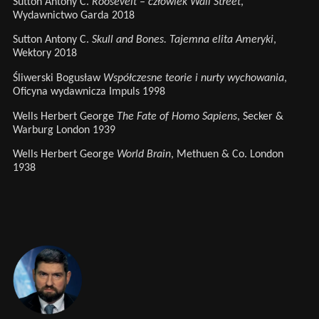
Sutton Antony C.
Roosevelt – człowiek Wall Street
,
Wydawnictwo Garda 2018
Sutton Antony C.
Skull and Bones. Tajemna elita Ameryki
,
Wektory 2018
Śliwerski Bogusław
Współczesne teorie i nurty wychowania
,
Oficyna wydawnicza Impuls 1998
Wells Herbert George
The Fate of Homo Sapiens
, Secker &
Warburg London 1939
Wells Herbert George
World Brain
, Methuen & Co. London
1938