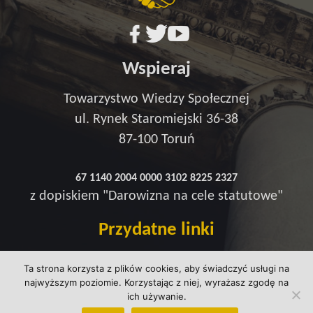
Wspieraj
Towarzystwo Wiedzy Społecznej
ul. Rynek Staromiejski 36-38
87-100 Toruń
67 1140 2004 0000 3102 8225 2327
z dopiskiem "Darowizna na cele statutowe"
Przydatne linki
Redakcja
Ta strona korzysta z plików cookies, aby świadczyć usługi na
Strefa wsparcia
najwyższym poziomie. Korzystając z niej, wyrażasz zgodę na
Polityka prywatności
ich używanie.