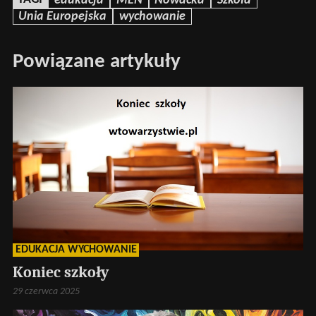
edukacja
MEN
Nowacka
Szkoła
Unia Europejska
wychowanie
Powiązane artykuły
EDUKACJA WYCHOWANIE
Koniec szkoły
29 czerwca 2025