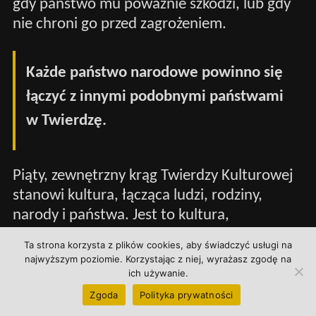
gdy państwo mu poważnie szkodzi, lub gdy
nie chroni go przed zagrożeniem.
Każde państwo narodowe powinno się
łączyć z innymi podobnymi państwami
w Twierdzę.
Piąty, zewnętrzny krąg Twierdzy Kulturowej
stanowi kultura, łącząca ludzi, rodziny,
narody i państwa. Jest to kultura,
wzniesiona na trzech głównych żywiołach:
Ta strona korzysta z plików cookies, aby świadczyć usługi na
grecka filozofia, rzymskie prawo i religia
najwyższym poziomie. Korzystając z niej, wyrażasz zgodę na
chrześcijańska. Z tych żywiołów biorą się
ich używanie.
fundamentalne założenia kultury przez
Zgoda
Polityka prywatności
wielkie K, stanowiącej zewnętrzny krąg