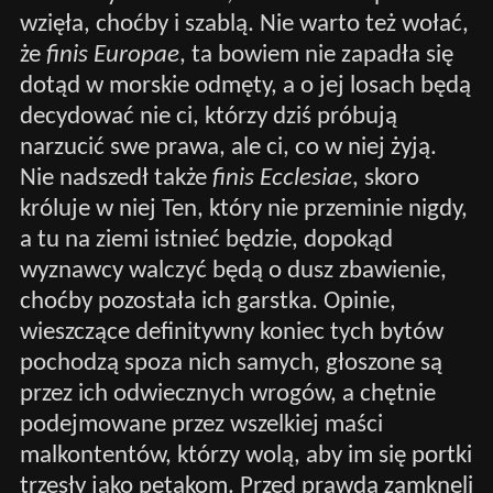
wzięła, choćby i szablą. Nie warto też wołać,
że
finis Europae
, ta bowiem nie zapadła się
dotąd w morskie odmęty, a o jej losach będą
decydować nie ci, którzy dziś próbują
narzucić swe prawa, ale ci, co w niej żyją.
Nie nadszedł także
finis Ecclesiae
, skoro
króluje w niej Ten, który nie przeminie nigdy,
a tu na ziemi istnieć będzie, dopokąd
wyznawcy walczyć będą o dusz zbawienie,
choćby pozostała ich garstka. Opinie,
wieszczące definitywny koniec tych bytów
pochodzą spoza nich samych, głoszone są
przez ich odwiecznych wrogów, a chętnie
podejmowane przez wszelkiej maści
malkontentów, którzy wolą, aby im się portki
trzęsły jako pętakom. Przed prawdą zamknęli