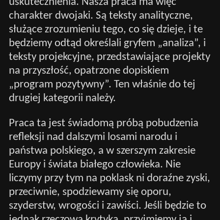
uskutecznienia. Nasza praca ma więc
charakter dwojaki. Są teksty analityczne,
służące zrozumieniu tego, co się dzieje, i te
będziemy odtąd określali gryfem „analiza”, i
teksty projekcyjne, przedstawiające projekty
na przyszłość, opatrzone dopiskiem
„program pozytywny”. Ten właśnie do tej
drugiej kategorii należy.
Praca ta jest świadomą próbą pobudzenia
refleksji nad dalszymi losami narodu i
państwa polskiego, a w szerszym zakresie
Europy i świata białego człowieka. Nie
liczymy przy tym na poklask ni doraźne zyski,
przeciwnie, spodziewamy się oporu,
szyderstw, wrogości i zawiści. Jeśli będzie to
jednak rzeczowa krytyka, przyjmiemy ją i