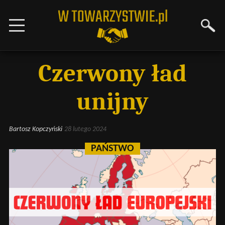
Czerwony ład
unijny
Bartosz Kopczyński
28 lutego 2024
PAŃSTWO