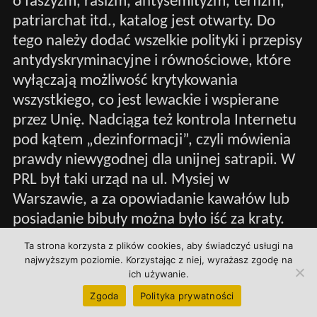
o faszyzm, rasizm, antysemityzm, terfizm,
patriarchat itd., katalog jest otwarty. Do
tego należy dodać wszelkie polityki i przepisy
antydyskryminacyjne i równościowe, które
wyłączają możliwość krytykowania
wszystkiego, co jest lewackie i wspierane
przez Unię. Nadciąga też kontrola Internetu
pod kątem „dezinformacji”, czyli mówienia
prawdy niewygodnej dla unijnej satrapii. W
PRL był taki urząd na ul. Mysiej w
Warszawie, a za opowiadanie kawałów lub
posiadanie bibuły można było iść za kraty.
Ta strona korzysta z plików cookies, aby świadczyć usługi na
ZAKAZ NARODU
najwyższym poziomie. Korzystając z niej, wyrażasz zgodę na
ich używanie.
Unijna polityka migracyjna celowo
Zgoda
Polityka prywatności
sprowadza miliony islamistów na Stary Ląd