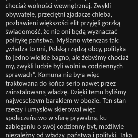
chociaż wolności wewnętrznej. Zwykli
obywatele, przeciętni zjadacze chleba,
pozbawieni większości elit przyjęli gorzką
świadomość, że nie oni będą wyznaczać
politykę państwa. Myślano wtenczas tak:
„władza to oni, Polską rządzą obcy, polityka
to jedno wielkie bagno, ale żebyśmy chociaż
my, zwykli ludzie byli wolni w codziennych
sprawach”. Komuna nie była więc
traktowana do końca serio nawet przez
zainstalowaną władzę. Dzięki temu byliśmy
najweselszym barakiem w obozie. Ten stan
rzeczy i umysłów skierował więc
społeczeństwo w sferę prywatną, ku
zabieganiu o swój codzienny byt, możliwie
niezależny od władzy, państwa i polityki. Taka