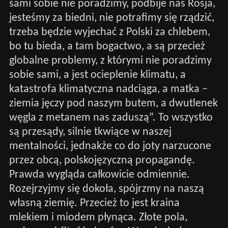
sami sobie nie poradzimy, podbije nas Rosja,
jesteśmy za biedni, nie potrafimy się rządzić,
trzeba będzie wyjechać z Polski za chlebem,
bo tu bieda, a tam bogactwo, a są przecież
globalne problemy, z którymi nie poradzimy
sobie sami, a jest ocieplenie klimatu, a
katastrofa klimatyczna nadciąga, a matka –
ziemia jęczy pod naszym butem, a dwutlenek
węgla z metanem nas zaduszą”. To wszystko
są przesądy, silnie tkwiące w naszej
mentalności, jednakże co do joty narzucone
przez obcą, polskojęzyczną propagandę.
Prawda wygląda całkowicie odmiennie.
Rozejrzyjmy się dokoła, spójrzmy na naszą
własną ziemię. Przecież to jest kraina
mlekiem i miodem płynąca. Złote pola,