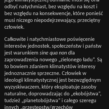
jego klimatystycznej odmianie musi się ona
odbyć natychmiast, bez względu na koszt i
bez względu na konsekwencje, które ponieść
musi niczego niepodejrzewający, przeciętny
człowiek.
Całkowite i natychmiastowe poświęcenie
interesów jednostek, społeczeństw i państw
jest warunkiem
sine qua non
dla
zaprowadzenia nowego „zielonego ładu”. Są
to bowiem zdaniem klimatystów interesy
jednoznacznie sprzeczne. Człowiek w
ideologii klimatystycznej jest bezwzględnym
wyzyskiwaczem, który eksploatuje zasoby
naturalne, doprowadzając do „ekobójstwa”,
tudzież „planetobójstwa” i całego szeregu
innych „przestępstw/grzechów