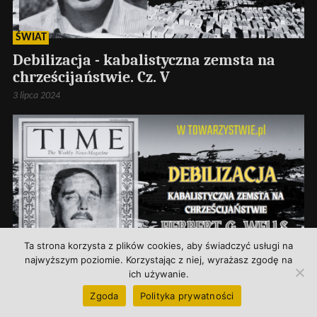
ŚWIAT
Debilizacja - kabalistyczna zemsta na
chrześcijaństwie. Cz. V
3 lipca 2024
Ta strona korzysta z plików cookies, aby świadczyć usługi na
najwyższym poziomie. Korzystając z niej, wyrażasz zgodę na
ich używanie.
ŚWIAT
Zgoda
Polityka prywatności
Debilizacja – kabalistyczna zemsta na