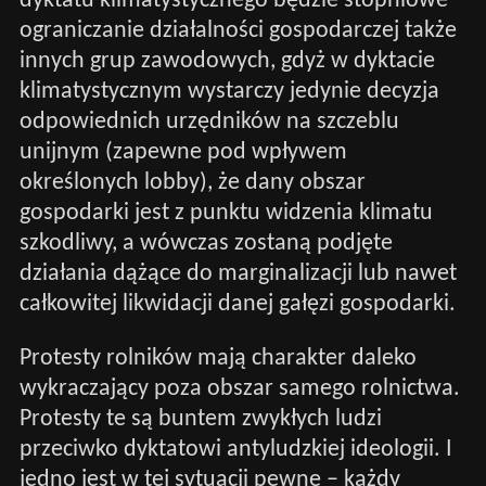
dyktatu klimatystycznego będzie stopniowe
ograniczanie działalności gospodarczej także
innych grup zawodowych, gdyż w dyktacie
klimatystycznym wystarczy jedynie decyzja
odpowiednich urzędników na szczeblu
unijnym (zapewne pod wpływem
określonych lobby), że dany obszar
gospodarki jest z punktu widzenia klimatu
szkodliwy, a wówczas zostaną podjęte
działania dążące do marginalizacji lub nawet
całkowitej likwidacji danej gałęzi gospodarki.
Protesty rolników mają charakter daleko
wykraczający poza obszar samego rolnictwa.
Protesty te są buntem zwykłych ludzi
przeciwko dyktatowi antyludzkiej ideologii. I
jedno jest w tej sytuacji pewne – każdy