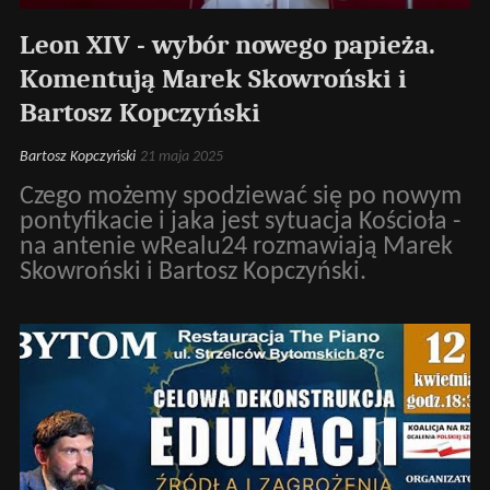
Leon XIV - wybór nowego papieża.
Komentują Marek Skowroński i
Bartosz Kopczyński
Bartosz Kopczyński
21 maja 2025
Czego możemy spodziewać się po nowym
pontyfikacie i jaka jest sytuacja Kościoła -
na antenie wRealu24 rozmawiają Marek
Skowroński i Bartosz Kopczyński.