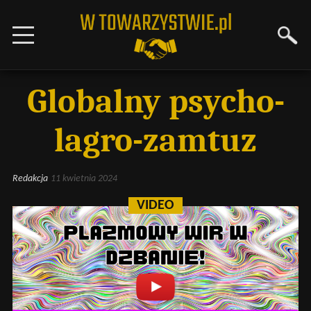
Globalny psycho-
lagro-zamtuz
Redakcja
11 kwietnia 2024
VIDEO