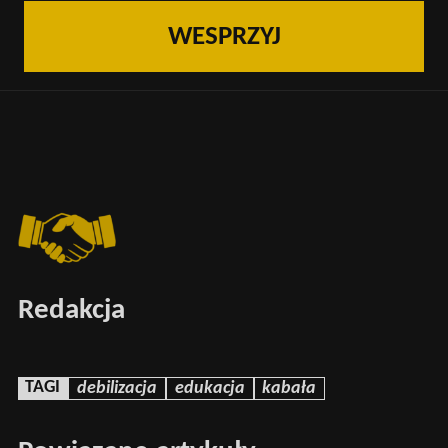
WESPRZYJ
Redakcja
TAGI
debilizacja
edukacja
kabała