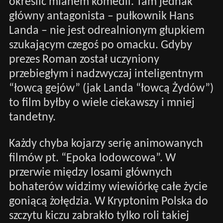
określić mianem komedii. Tam jednak
główny antagonista – pułkownik Hans
Landa – nie jest odrealnionym głupkiem
szukającym czegoś po omacku. Gdyby
prezes Roman został uczyniony
przebiegłym i nadzwyczaj inteligentnym
“łowcą gejów” (jak Landa “łowcą Żydów”)
to film byłby o wiele ciekawszy i mniej
tandetny.
Każdy chyba kojarzy serię animowanych
filmów pt. “Epoka lodowcowa”. W
przerwie między losami głównych
bohaterów widzimy wiewiórkę całe życie
goniącą żołędzia. W Kryptonim Polska do
szczytu kiczu zabrakło tylko roli takiej