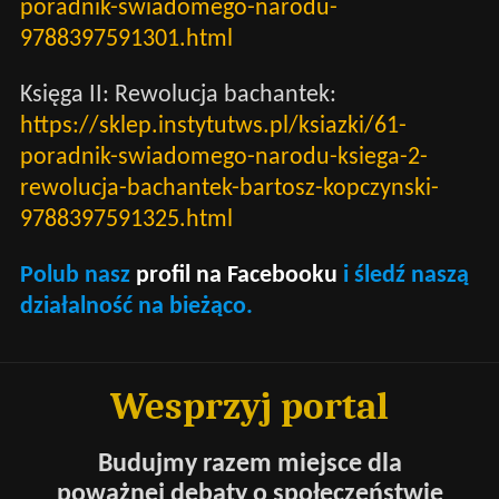
poradnik-swiadomego-narodu-
9788397591301.html
Księga II: Rewolucja bachantek:
https://sklep.instytutws.pl/ksiazki/61-
poradnik-swiadomego-narodu-ksiega-2-
rewolucja-bachantek-bartosz-kopczynski-
9788397591325.html
Polub nasz
profil na Facebooku
i śledź naszą
działalność na bieżąco.
Wesprzyj portal
Budujmy razem miejsce dla
poważnej debaty o społeczeństwie